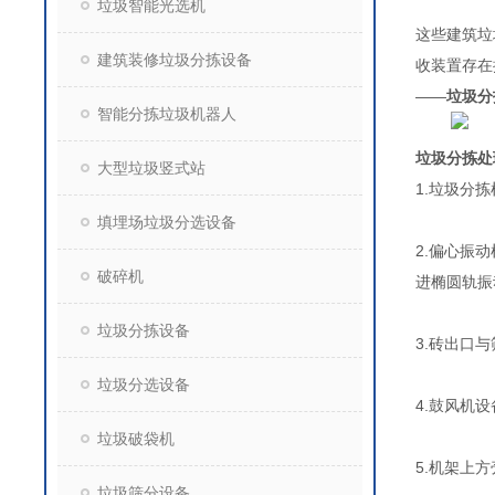
垃圾智能光选机
这些建筑垃
建筑装修垃圾分拣设备
收装置存在
——
垃圾分
智能分拣垃圾机器人
垃圾分拣处
大型垃圾竖式站
1.垃圾分
填埋场垃圾分选设备
2.偏心振
破碎机
进椭圆轨振
垃圾分拣设备
3.砖出口
垃圾分选设备
4.鼓风机
垃圾破袋机
5.机架上
垃圾筛分设备