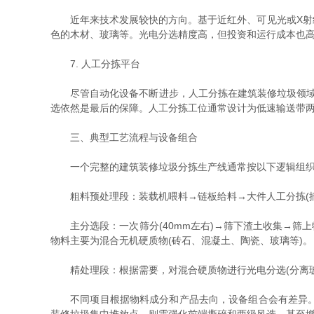
近年来技术发展较快的方向。基于近红外、可见光或X射线
色的木材、玻璃等。光电分选精度高，但投资和运行成本也
7. 人工分拣平台
尽管自动化设备不断进步，人工分拣在建筑装修垃圾领域仍
选依然是最后的保障。人工分拣工位通常设计为低速输送带
三、典型工艺流程与设备组合
一个完整的建筑装修垃圾分拣生产线通常按以下逻辑组
粗料预处理段：装载机喂料→链板给料→大件人工分拣(摘除
主分选段：一次筛分(40mm左右)→筛下渣土收集→筛上
物料主要为混合无机硬质物(砖石、混凝土、陶瓷、玻璃等)。
精处理段：根据需要，对混合硬质物进行光电分选(分离玻
不同项目根据物料成分和产品去向，设备组合会有差异。以