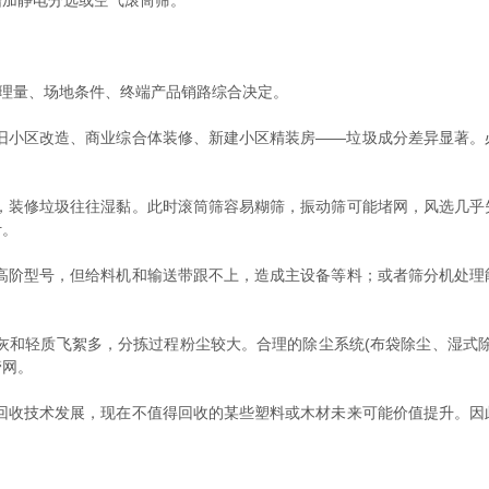
增加静电分选或空气滚筒筛。
理量、场地条件、终端产品销路综合决定。
小区改造、商业综合体装修、新建小区精装房——垃圾成分差异显著。
装修垃圾往往湿黏。此时滚筒筛容易糊筛，振动筛可能堵网，风选几乎
计。
阶型号，但给料机和输送带跟不上，造成主设备等料；或者筛分机处理
和轻质飞絮多，分拣过程粉尘较大。合理的除尘系统(布袋除尘、湿式除
管网。
收技术发展，现在不值得回收的某些塑料或木材未来可能价值提升。因