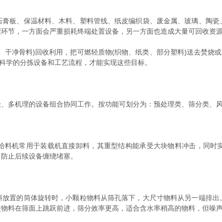
板、保温材料、木料、塑料管线、纸皮编织袋、废金属、玻璃、陶瓷
埋环节，一方面会严重损耗终端处置设备，另一方面也造成大量可回收资
净骨料)回收利用，把可燃轻质物(织物、纸类、部分塑料)送去焚烧或
过科学的分拣设备和工艺流程，才能实现这些目标。
多机理的设备组合协同工作。按功能可划分为：预处理类、筛分类、风
料机常用于装载机直接卸料，其重型结构能承受大块物料冲击，同时实
，防止后续设备缠绕堵塞。
置的筒体旋转时，小颗粒物料从筛孔落下，大尺寸物料从另一端排出
使物料在筛面上跳跃前进，筛分效率更高，适合含水率稍高的物料，但噪