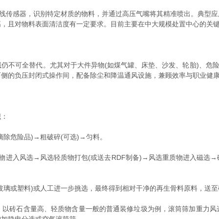
传感器，识别特定材质的物料，并通过高压气嘴将其精准喷出。典型应用
高，且对物料表面清洁度有一定要求。目前主要在中大规模处置中心的关
不可全替代。尤其对于大件异物(如煤气罐、床垫、沙发、轮胎)、危险废
两侧的负压封闭式操作间，配备除尘和降温通风设施，兼顾效率与职业健
织：
危险品)→粗破碎(可选)→匀料。
物进入风选→风选轻质物打包(或送去RDF制备)→风选重质物进入磁选
璃或塑料)或人工进一步挑选，最终得到相对干净的再生骨料原料，送至
砖石含量高、轻质物含量一般的普通装修垃圾为例，滚筒筛加重力风