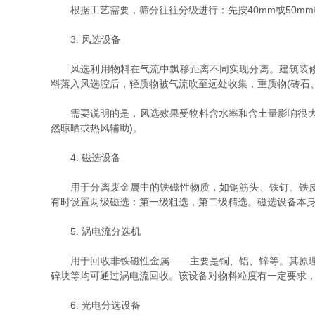
根据工艺需要，筛分往往分级进行：先按40mm或50m
3. 风选设备
风选利用物料在气流中飘移距离不同实现分离。建筑装修垃
料落入风选腔后，轻质物被气流吹至远处收集，重质物(砖石
需要说明的是，风选效果受物料含水率和含土量影响很大。
然晾晒或热风辅助)。
4. 磁选设备
用于分离废金属中的铁磁性物质，如钢筋头、铁钉、铁皮、
有时设置两级磁选：第一级粗选，第二级精选。磁选设备本
5. 涡电流分选机
用于回收非铁磁性金属——主要是铜、铝、锌等。其原理是
碎块等均可通过涡电流回收。该设备对物料粒度有一定要求
6. 光电分选设备