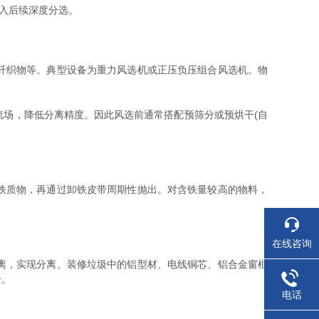
入后续深度分选。
纤织物等。典型设备为重力风选机或正压负压组合风选机。物
场，降低分离精度。因此风选前通常搭配预筛分或预烘干(自
铁质物，再通过卸铁皮带周期性抛出。对含铁量较高的物料，
在线咨询
离，实现分离。装修垃圾中的铝型材、电线铜芯、铝合金窗框
合。
电话