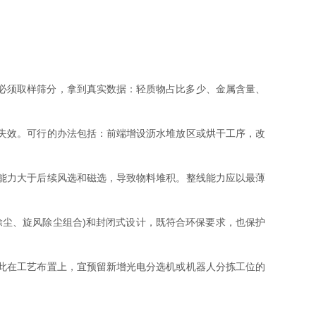
必须取样筛分，拿到真实数据：轻质物占比多少、金属含量、
失效。可行的办法包括：前端增设沥水堆放区或烘干工序，改
能力大于后续风选和磁选，导致物料堆积。整线能力应以最薄
尘、旋风除尘组合)和封闭式设计，既符合环保要求，也保护
此在工艺布置上，宜预留新增光电分选机或机器人分拣工位的