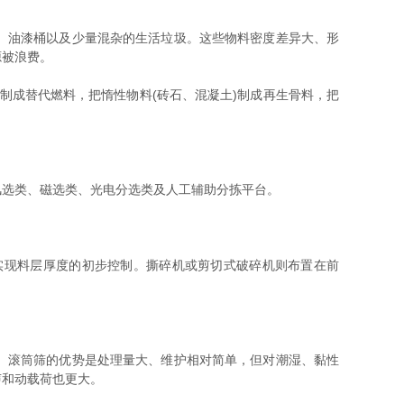
、油漆桶以及少量混杂的生活垃圾。这些物料密度差异大、形
源被浪费。
制成替代燃料，把惰性物料(砖石、混凝土)制成再生骨料，把
选类、磁选类、光电分选类及人工辅助分拣平台。
现料层厚度的初步控制。撕碎机或剪切式破碎机则布置在前
。滚筒筛的优势是处理量大、维护相对简单，但对潮湿、黏性
声和动载荷也更大。