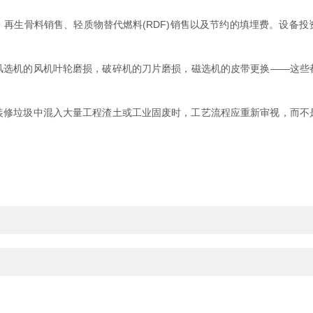
生骨料销售、轻质物替代燃料(RDF)销售以及节约的填埋费。设备投
机的风机叶轮磨损，破碎机的刀片磨损，磁选机的皮带更换——这些
垃圾中混入大量工程渣土或工业固废时，工艺流程应重新审视，而不