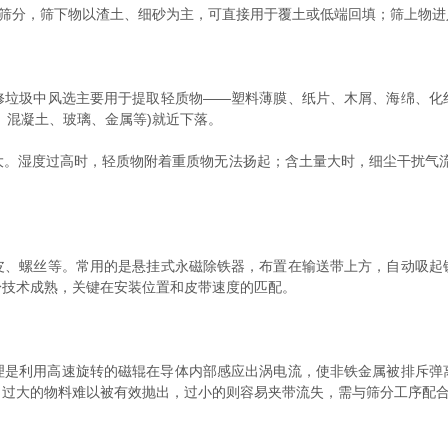
m筛分，筛下物以渣土、细砂为主，可直接用于覆土或低端回填；筛上物进
圾中风选主要用于提取轻质物——塑料薄膜、纸片、木屑、海绵、化
、混凝土、玻璃、金属等)就近下落。
湿度过高时，轻质物附着重质物无法扬起；含土量大时，细尘干扰气流
螺丝等。常用的是悬挂式永磁除铁器，布置在输送带上方，自动吸起
身技术成熟，关键在安装位置和皮带速度的匹配。
利用高速旋转的磁辊在导体内部感应出涡电流，使非铁金属被排斥弹
，过大的物料难以被有效抛出，过小的则容易夹带流失，需与筛分工序配