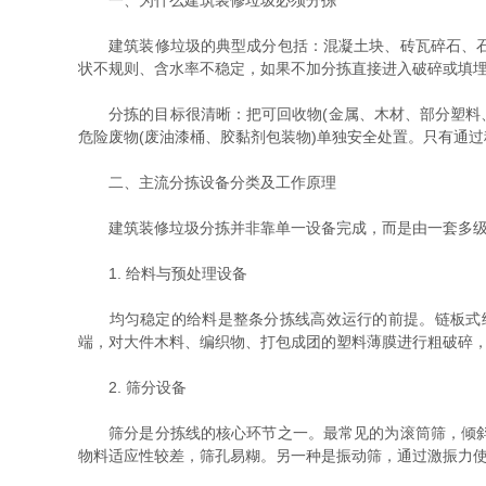
一、为什么建筑装修垃圾必须分拣
建筑装修垃圾的典型成分包括：混凝土块、砖瓦碎石、石膏
状不规则、含水率不稳定，如果不加分拣直接进入破碎或填
分拣的目标很清晰：把可回收物(金属、木材、部分塑料、干
危险废物(废油漆桶、胶黏剂包装物)单独安全处置。只有通
二、主流分拣设备分类及工作原理
建筑装修垃圾分拣并非靠单一设备完成，而是由一套多级、
1. 给料与预处理设备
均匀稳定的给料是整条分拣线高效运行的前提。链板式给
端，对大件木料、编织物、打包成团的塑料薄膜进行粗破碎
2. 筛分设备
筛分是分拣线的核心环节之一。最常见的为滚筒筛，倾斜放
物料适应性较差，筛孔易糊。另一种是振动筛，通过激振力