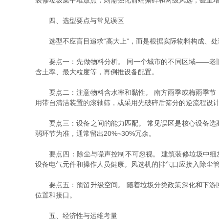
装修垃圾集中堆放点，则需强化前端撕碎和两级风选，甚至
四、选型要点与常见误区
选型不应盲目追求“高大上”，而是根据实际物料构成、处
要点一：先做物料分析。 同一个城市的不同区域——老旧
含土率、最大粒度等，再倒推设备配置。
要点二：注意物料含水率和黏性。 南方雨季或梅雨季节，
用带自清洁装置的滚轴筛，或采用先破碎后筛分的逆流程设
要点三：设备之间的能力匹配。 常见误区是核心设备选高
弱环节为准，通常留出20%~30%冗余。
要点四：除尘与噪声控制不可忽视。 建筑装修垃圾中细灰
设备电气元件和操作人员健康。风选机的排气口应接入除尘
要点五：预留升级空间。 随着垃圾分类政策深化和下游回
位置和接口。
五、经济性与运维考量