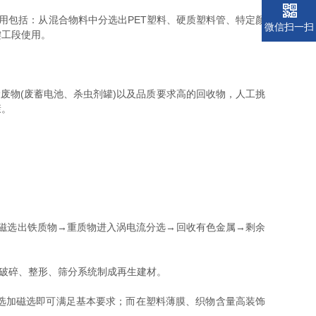
包括：从混合物料中分选出PET塑料、硬质塑料管、特定颜
微信扫一扫
键工段使用。
物(废蓄电池、杀虫剂罐)以及品质要求高的回收物，人工挑
康。
→磁选出铁质物→重质物进入涡电流分选→回收有色金属→剩余
破碎、整形、筛分系统制成再生建材。
选加磁选即可满足基本要求；而在塑料薄膜、织物含量高装饰