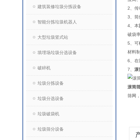
建筑装修垃圾分拣设备
2、
3、
智能分拣垃圾机器人
4、本
破袋
大型垃圾竖式站
5、
材料
填埋场垃圾分选设备
6、
破碎机
7、
滚
垃圾分拣设备
滚筒
筛
垃圾分选设备
垃圾破袋机
垃圾筛分设备