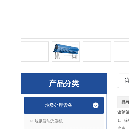
产品分类
品
垃圾处理设备
滚筒
1、筛
垃圾智能光选机
度高