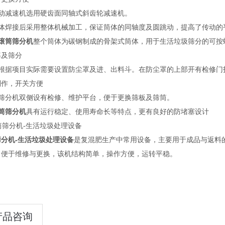
传动减速机选用硬齿面同轴式斜齿轮减速机。
筒体焊接后采用整体机械加工，保证筒体的同轴度及圆跳动，提高了传动的
滚筒筛分机
整个筒体为碳钢制成的骨架式筒体，用于生活垃圾筛分的可按螺
率及筛分
可根据项目实际需要设置防尘罩及进、出料斗。在防尘罩的上部开有检修门
制作，开关方便
在筛分机双侧设有检修、维护平台，便于更换筛板及筛筒。
筒筛分机
具有运行稳定、使用寿命长等特点，更有良好的防堵塞设计
筛分机-生活垃圾处理设备
是复混肥生产中常用设备，主要用于成品与返料
网，便于维修与更换，该机结构简单，操
产品咨询