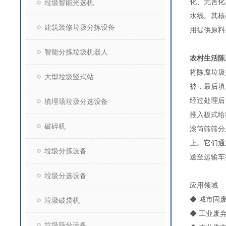
化、无害化
垃圾智能光选机
水线。其核
建筑装修垃圾分拣设备
用提供原料
智能分拣垃圾机器人
农村生活陈
将陈腐垃圾
大型垃圾竖式站
被，最后填
经过处理后
填埋场垃圾分选设备
推入板式给
破碎机
滚筒筛筛分
上。它们通
垃圾分拣设备
送至运输车
垃圾分选设备
应用领域
◆ 城市固
垃圾破袋机
◆ 工业废
垃圾筛分设备