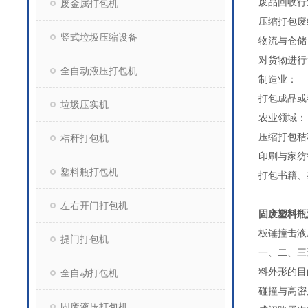
废品回收行
废金属打包机
压缩打包废
竖式垃圾压缩设备
物流与仓储
对货物进行
全自动液压打包机
制造业：
打包成品或
垃圾压实机
农业领域：
压缩打包秸
秸秆打包机
印刷与家纺
塑料瓶打包机
打包书籍、
左右开门打包机
固废塑料瓶
板锤撞击液
提门打包机
一、二、三
料外形的目
全自动打包机
碰撞与高密
固废液压打包机