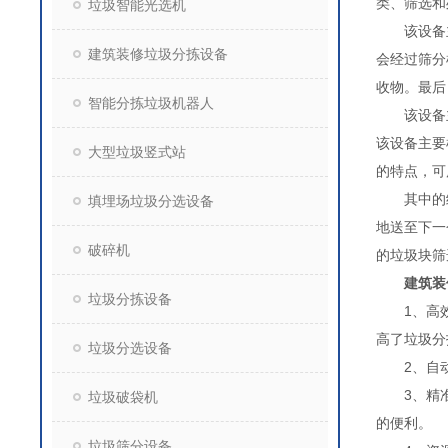
类、筛
垃圾智能光选机
该设备主
建筑装修垃圾分拣设备
会经过筛分
收物。最后
智能分拣垃圾机器人
该设备主
该设备主要
大型垃圾竖式站
的特点，可
其中的给
填埋场垃圾分选设备
地送至下一
破碎机
的垃圾块筛
建筑装
垃圾分拣设备
1、高效分
高了垃圾分
垃圾分选设备
2、自动化
3、精准分
垃圾破袋机
的便利。
垃圾筛分设备