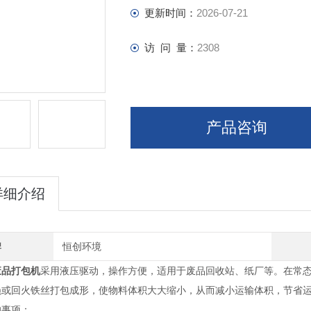
更新时间：
2026-07-21
访 问 量：
2308
产品咨询
详细介绍
牌
恒创环境
废品打包机
采用液压驱动，操作方便，适用于废品回收站、纸厂等。在常
绳或回火铁丝打包成形，使物料体积大大缩小，从而减小运输体积，节省
的事项：