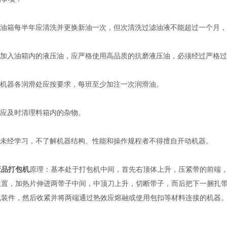
油箱每半年应清洗并更换新油一次，但次清洗过滤油液不能超过一个月，
加入油箱内的液压油，应严格使用高品质的抗磨液压油，必须经过严格过
机器各润滑处应按要求，每班至少加注一次润滑油。
应及时清理料箱内的杂物。
未经学习，不了解机器结构、性能和操作规程者不得擅自开动机器。
废品打包机
原理：基本处于打包机中间，首先右顶体上升，压紧带的前端
位置，加热片伸进两带子中间，中顶刀上升，切断带子，而后把下一捆扎
包装件，然后收紧并将两端通过热效应熔融或使用包扣等材料连接的机器