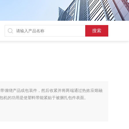
包带缠绕产品或包装件，然后收紧并将两端通过热效应熔融
包机的功用是使塑料带能紧贴于被捆扎包件表面。