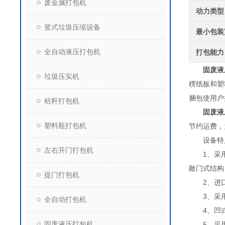
废金属打包机
动力类型
竖式垃圾压缩设备
最小包装
全自动液压打包机
打包能力
固废液
垃圾压实机
楞纸板和塑
捆包使用户
秸秆打包机
固废液
塑料瓶打包机
节约运费，
设备特
左右开门打包机
1、采用闭
敞门式结构
提门打包机
2、进口P
3、采用
全自动打包机
4、凹式
固废液压打包机
5、