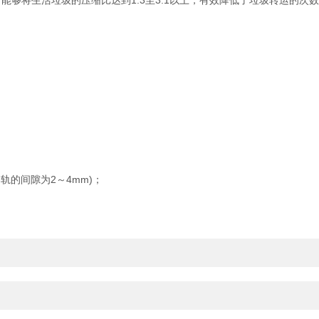
够将生活垃圾的压缩比达到1:3至3:1以上，有效降低了垃圾转运的次数
的间隙为2～4mm)；