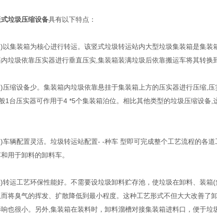
竖式垃圾压缩设备
具有以下特点：
)以集装箱为核心进行转运。该竖式垃圾转运站内大型垃圾集装箱是集装箱
箱内垃圾依靠压实器进行垂直压实,集装箱装满垃圾后依靠搬运车将其转换
)压缩设备少。集装箱内垃圾依靠悬挂于集装箱上方的压实器进行压缩,压
 般1台压实器可作用于4 *5个集装箱泊位。相比其他类型的垃圾压缩设
车辆配置灵活。垃圾转运站配置- -种车 型即可完成整个工艺流程的各
车和用于卸料的卸料车。
)转运工艺环保性能好。不需要设垃圾卸料贮存池，使垃圾在卸料、装箱(
从而将臭气的挥发、扩散降低到最小程度。这种工艺形式不但大大改善了卸料
影响也很小。另外,集装箱在装料时，卸料溜槽对接集装箱进料口，便于垃