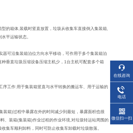
型的箱体,装载时竖直放置，垃圾从收集车直接倒入集装箱,
到水平运输状态。
实器可沿集装箱泊位方向水平移动，可作用于多个集装箱泊
备,这种垂直垃圾压缩设备压缩主机少，1台主机可配套多个箱
在线咨询
道工序工作:用于集装箱竖直与水平转换的搬运车、用于运输的
电话
集装箱)过程中暴露在外的时间减少到最短，暴露面积也很
微信扫一扫
、装箱(集装箱)作业过程的作业环境,对垃圾转运站周围的
圾收集车顺利卸料，同时可防止收集车卸载时垃圾散落。