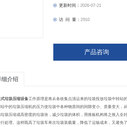
更新时间：
2026-07-21
访 问 量：
2910
产品咨询
详细介绍
竖式垃圾压缩设备
工作原理是将从各收集点清运来的垃圾投放垃圾中转站的压
缩站中的垃圾压缩机的压力使垃圾中各种物质间的间隙变小、质量变大，
的垃圾压缩成高密度的垃圾块，减少垃圾的体积，用推板机构将之推入全封
进行处理。这样既高了垃圾车单次垃圾装载量，降低了运输成本，又避免