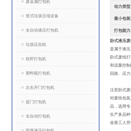
废金属打包机
动力类型
竖式垃圾压缩设备
最小包装
全自动液压打包机
打包能力
卧式液压废
垃圾压实机
是属于液压
卧式废纸打
秸秆打包机
和流量控制
塑料瓶打包机
回路、压力
左右开门打包机
注意卧式废
对废纸包装
提门打包机
品，选用专
生产多品种
全自动打包机
改善工人劳
固废液压打包机