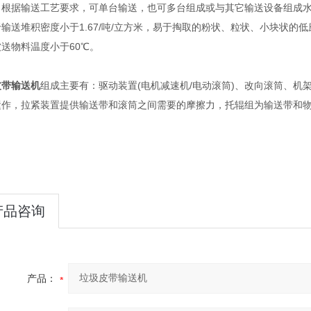
，根据输送工艺要求，可单台输送，也可多台组成或与其它输送设备组成水平
输送堆积密度小于1.67/吨/立方米，易于掏取的粉状、粒状、小块状
。被送物料温度小于60℃
皮带输送机
组成主要有：驱动装置(电机减速机/电动滚筒)、改向滚筒、
运作，拉紧装置提供输送带和滚筒之间需要的摩擦力，托辊组为输送带和
料。
产品咨询
产品：