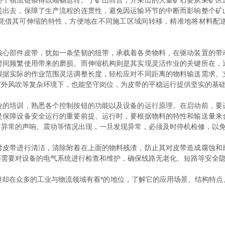
整个物流链条得以顺畅运转。于矿山而言，开采出的大量矿石要从采矿区
送出去，保障了生产流程的连贯性，避免因运输环节的中断而影响整个矿
凭借其可伸缩的特性，方便地在不同施工区域间转移，精准地将材料配
核心部件皮带，犹如一条坚韧的纽带，承载着各类物料，在驱动装置的带
时间频繁使用带来的磨损。而伸缩机构则是其实现灵活作业的关键所在，
根据实际的作业范围灵活调整长度，轻松应对不同距离的物料输送需求。
室外风吹等复杂环境下，也能坚守岗位，为皮带的平稳运行提供坚实的基
培训，熟悉各个控制按钮的功能以及设备的运行原理。在启动前，要
是保障设备安全运行的重要前提。运行时，要根据物料的特性和输送量来
有异常的声响、震动等情况出现，一旦发现异常，必须及时停机检修，以
带进行清洁，清除附着在上面的物料残渣，防止其对皮带造成腐蚀和
还需要对设备的电气系统进行检查和维护，确保线路无老化、短路等安全
在众多的工业与物流领域有着*的地位，了解它的应用场景、结构特点