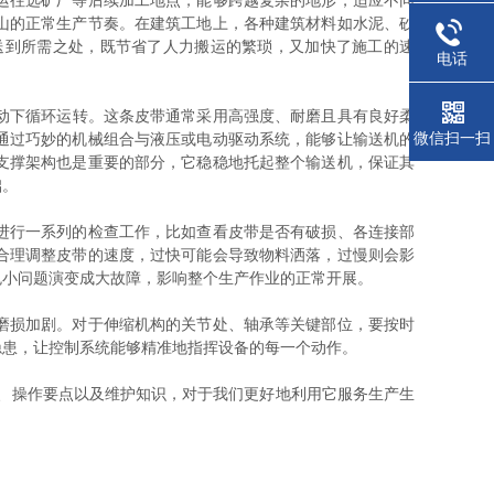
运往选矿厂等后续加工地点，能够跨越复杂的地形，适应不同
山的正常生产节奏。在建筑工地上，各种建筑材料如水泥、砂
送到所需之处，既节省了人力搬运的繁琐，又加快了施工的速
电话
动下循环运转。这条皮带通常采用高强度、耐磨且具有良好柔
微信扫一扫
通过巧妙的机械组合与液压或电动驱动系统，能够让输送机的
支撑架构也是重要的部分，它稳稳地托起整个输送机，保证其
础。
进行一系列的检查工作，比如查看皮带是否有破损、各连接部
合理调整皮带的速度，过快可能会导致物料洒落，过慢则会影
免小问题演变成大故障，影响整个生产作业的正常开展。
磨损加剧。对于伸缩机构的关节处、轴承等关键部位，要按时
隐患，让控制系统能够精准地指挥设备的每一个动作。
、操作要点以及维护知识，对于我们更好地利用它服务生产生