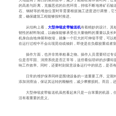
大地提高了港口的装卸效率，减少了船舶在港停留时间，让
的高差与距离，克服恶劣的自然环境，持续不断地将矿石输
石、钢材等的堆放位置时常需要根据施工进度进行调整，它
度，确保建筑工程能够按时推进。
从结构上看，
大型伸缩皮带输送机
有着精妙的设计。其
韧性的材料制成，以确保能够承受住大量物料的重量以及长
机身自由地伸展和收缩，就像一个巨大的可伸缩手臂，可以
在运行过程中不会出现晃动或倾斜，即使是在负载较重或者
操作方面，也并非简单粗暴之物。操作人员需要经过专业的
位是否牢固、润滑系统是否正常等，这些看似琐碎的步骤却
响工作效率。同时，还要时刻留意设备运行中的状态，是否
日常的维护保养同样是围绕设备的一道重要工序。定期对皮
添加润滑油，保证其运转的顺畅性，减少摩擦损耗。而且，
大型伸缩皮带输送机虽然看起来只是一台笨重的机器，但却
活有着重要的意义。