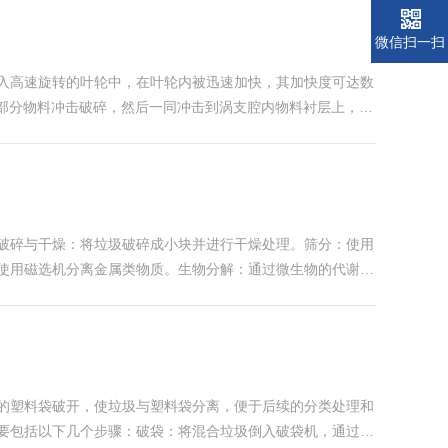
微信扫一扫
入高速旋转的叶轮中，在叶轮内被迅速加快，其加快度可达数
一部分物料冲击破碎，然后一同冲击到涡支腔内物料衬层上，被
接连的物料幕。这样一块物料在涡动破碎腔内受到两次以至多
破碎与干燥：将垃圾破碎成小块并进行干燥处理。筛分：使用
使用磁选机分离金属类物质。生物分解：通过微生物的代谢作
为能源或建材。陈腐垃圾分拣处理设备流程：1、陈腐垃圾通
圾的塑料袋破开，使垃圾与塑料袋分离，便于后续的分类处理和
包括以下几个步骤：‌破袋‌：将混合垃圾倒入破袋机，通过破