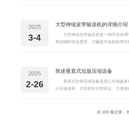
袋机的撕扯、挤压、冲击等作用，将垃圾袋
要特...
大型伸缩皮带输送机的详细介绍
2025
大型伸缩皮带输送机是一种可自由调
3-4
离的物料转运需求，大幅提升装卸效率并降低人
体结构。​​伸缩段(移动架)​​：由多节可伸
简述垂直式垃圾压缩设备
2025
垂直式垃圾压缩设备是我公司借鉴其
2-26
小垃圾体积、大容积全封闭转运、方便操
清洁和废物处理。其结构紧凑、占地面积
垃圾的压缩比达到1:...
共 183 条记录，当前