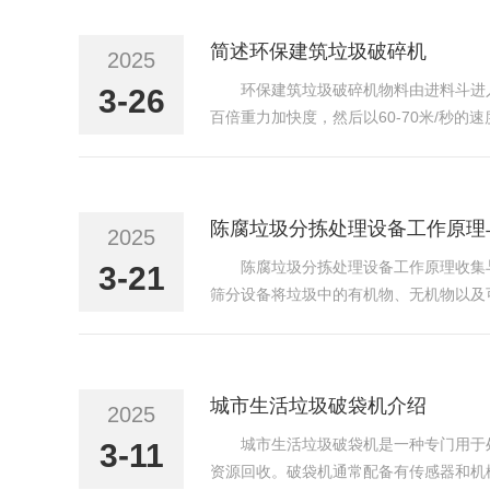
简述环保建筑垃圾破碎机
2025
环保建筑垃圾破碎机物料由进料斗进
3-26
百倍重力加快度，然后以60-70米/秒
物料衬层反弹，斜向上冲击到涡动腔的顶
次机率撞击、磨擦...
陈腐垃圾分拣处理设备工作原理
2025
陈腐垃圾分拣处理设备工作原理收集
3-21
筛分设备将垃圾中的有机物、无机物以及
用，将有机物质降解为有机肥料或生物燃
过铲车上料至链板给料机...
城市生活垃圾破袋机介绍
2025
‌城市生活垃圾破袋机‌是一种专门
3-11
资源回收。破袋机通常配备有传感器和机