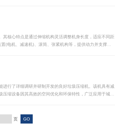
过筛分、风选、磁选等环节，将不同类型的垃圾进行有效分离‌主
。其核心特点是通过伸缩机构灵活调整机身长度，适应不同距
驱动装置(电机、减速机)、滚筒、张紧机构等，提供动力并支撑整
高耐磨橡胶或PVC材质，带宽500...
能进行了详细调研并研制开发的良好垃圾压缩机。该机具有减
圾压缩设备因其高效的空间优化和环保特性，广泛应用于城市
运输效率‌。此外，该设备通常具有较高的压缩比，能够将生活
页