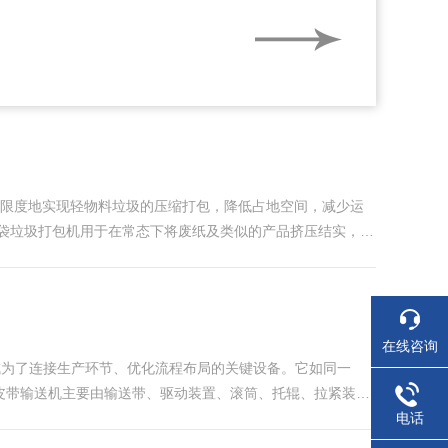
漏后再逐步增加负荷。操作规范：操作人员需接受专
照...
大限度地实现轻物料垃圾的压缩打包，降低占地空间，减少运
袋垃圾打包机用于在常态下将废纸及类似的产品挤压结实，并
好的刚韧性和稳定性，造型美观大方，操作维修方便，安全节
在线咨询
成为了连接生产环节、优化流程布局的关键设备。它如同一
皮带输送机主要由输送带、驱动装置、滚筒、托辊、拉紧装
动时，依靠输送带与滚筒之间的摩擦力，将动力传递给输送
电话