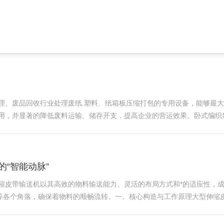
检查运行情况，无异常噪音、振动或泄
业培训，熟悉设备原理与操作方法。严格按
理、废品回收行业处理废纸.塑料、纸箱板压缩打包的专用设备，能够最
用，并显著的降低废料运输、储存开支，提高企业的营运效果。卧式编织
小，从而达到减少运输体积、节约运费，为企业增加效益的目的。具有良
“智能动脉”
缩皮带输送机以其高效的物料输送能力、灵活的布局方式和*的适应性，
库等各个角落，确保着物料的顺畅流转。一、核心构造与工作原理大型伸缩
其工作原理基于摩擦力的作用，当驱动装置通过电机和减速器驱动滚筒转