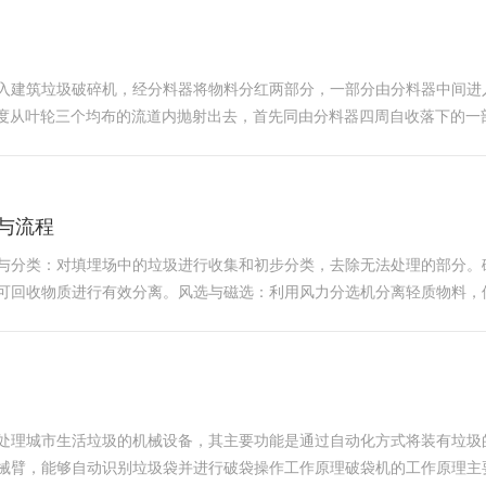
入建筑垃圾破碎机，经分料器将物料分红两部分，一部分由分料器中间进
的速度从叶轮三个均布的流道内抛射出去，首先同由分料器四周自收落下的
部，又改变其运动方向，偏转向下运动，从叶轮番道发射出来的物料构成
与流程
与分类：对填埋场中的垃圾进行收集和初步分类，去除无法处理的部分。
可回收物质进行有效分离。风选与磁选：利用风力分选机分离轻质物料，
气。物理化学处理：通过高温焚烧、气化等方法，将不可降解的物质转化
用于处理城市生活垃圾的机械设备，其主要功能是通过自动化方式将装有垃
械臂，能够自动识别垃圾袋并进行破袋操作‌工作原理破袋机的工作原理主要