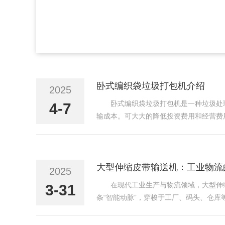
卧式编织袋垃圾打包机介绍
2025
卧式编织袋垃圾打包机是一种垃圾处
4-7
输成本。可大大的降低投资费用和经营费
用专用包装带打包成形，使其体积大大减
能，设备基础工程投资费...
大型伸缩皮带输送机：工业物流的
2025
在现代工业生产与物流领域，大型伸
3-31
条“智能动脉”，穿梭于工厂、码头、仓
置、伸缩机构以及控制系统等部分组成。
带，使其形成连续的移动，从...