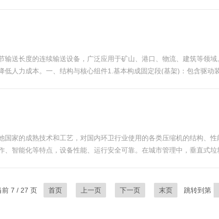
破碎，使垃圾暴露出来‌‌分拣‌：破袋后的垃圾进入后续的分选设备，通
节输送长度的连续输送设备，广泛应用于矿山、港口、物流、建筑等领域
力成本。一、结构与核心组件1.​​基本构成​​​​固定段(基架)​​：包含
缩的桁架或框架组成，通过液压、电动或机械传动实现长度调节。​​输送皮带​​：
他国家的成熟技术和工艺，对国内环卫行业使用的各类压缩机的结构、性
作、智能化等特点，设备性能、运行安全可靠。在城市管理中，垂直式垃
小，适合安装在空间有限的场所，能够有效减少垃圾的体积，提高存储和
 7 / 27 页
首页
上一页
下一页
末页
跳转到第