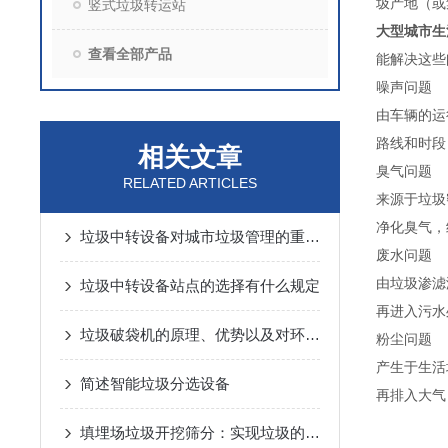
圾产地（或
竖式垃圾转运站
大型城市生
查看全部产品
能解决这些
噪声问题
由车辆的运
路线和时段
相关文章
臭气问题
RELATED ARTICLES
来源于垃圾
净化臭气，
垃圾中转设备对城市垃圾管理的重要性
废水问题
由垃圾渗滤
垃圾中转设备站点的选择有什么规定
再进入污水
垃圾破袋机的原理、优势以及对环境保护的意义
粉尘问题
产生于生活
简述智能垃圾分选设备
再排入大气
填埋场垃圾开挖筛分：实现垃圾的资源化利用和减少环境污染