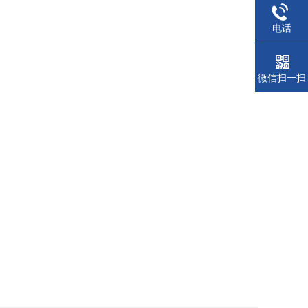
电话
微信扫一扫