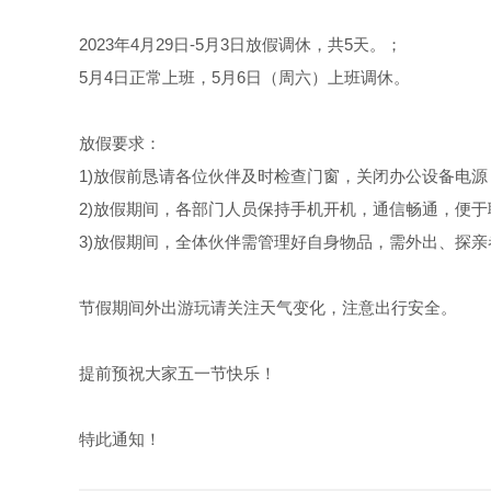
2023年4月29日-5月3日放假调休，共5天。；
5月4日正常上班，5月6日（周六）上班调休。
放假要求：
1)放假前恳请各位伙伴及时检查门窗，关闭办公设备电
2)放假期间，各部门人员保持手机开机，通信畅通，便于
3)放假期间，全体伙伴需管理好自身物品，需外出、探
节假期间外出游玩请关注天气变化，注意出行安全。
提前预祝大家五一节快乐！
特此通知！