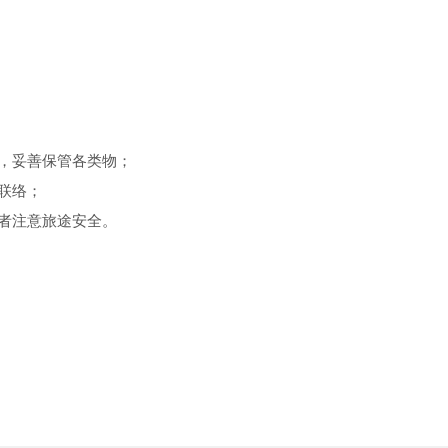
源，妥善保管各类物；
联络；
亲者注意旅途安全。