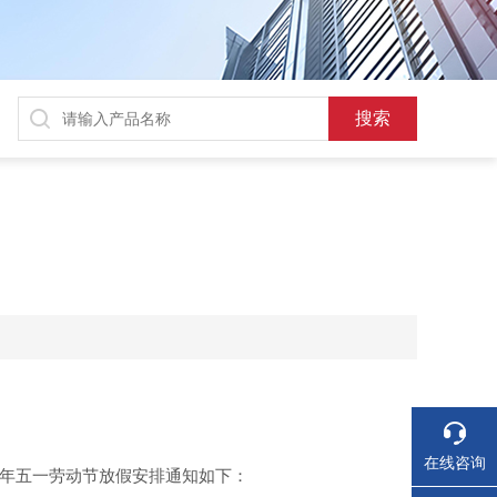
在线咨询
3年五一劳动节放假安排通知如下：