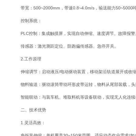
​​带宽​​：500~2000mm，带速0.8~4.0m/s，输送能力50~500
​​控制系统​​：
​​PLC控制​​：集成触摸屏，实现自动伸缩、速度调节、故障报警
​​传感器​​：激光测距定位、防跑偏传感器、急停开关。
2.​​工作原理​​
​​伸缩调节​​：启动液压/电动驱动装置，移动架沿轨道展开或收
​​物料输送​​：驱动滚筒带动环形皮带运转，物料从尾部装载，头
​​智能联动​​：与装车机、堆取料机等设备联动，实现无人化连
二、技术优势
​​1.灵活高效​​：
​​免拆装伸缩​​：单机覆盖30~150米范围，适应动态作业需求(