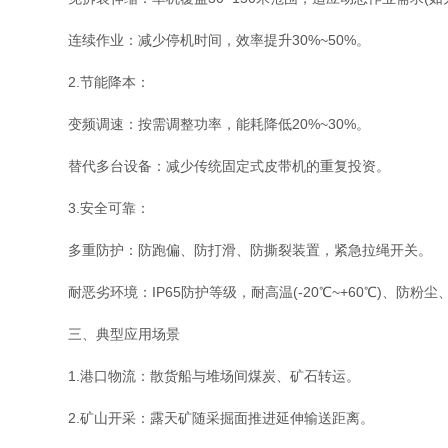
​​连续作业​​：减少停机时间，效率提升30%~50%。
​​2.节能降本​​：
​​变频调速​​：按需调整功率，能耗降低20%~30%。
​​替代多台设备​​：减少传统固定式皮带机的重复投资。
3.​​安全可靠​​：
​​多重防护​​：防跑偏、防打滑、防撕裂装置，紧急拉绳开关。
​​耐恶劣环境​​：IP65防护等级，耐高温(-20℃~+60℃)、防粉
三、​​典型应用场景​​
​​1.港口物流​​：散货船与堆场间煤炭、矿石转运。
2​​.矿山开采​​：露天矿随采掘面推进延伸输送距离。